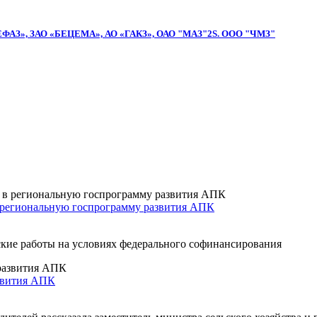
ФАЗ», ЗАО «БЕЦЕМА», АО «ГАКЗ», ОАО "МАЗ"2S. ООО "ЧМЗ"
в региональную госпрограмму развития АПК
ские работы на условиях федерального софинансирования
азвития АПК