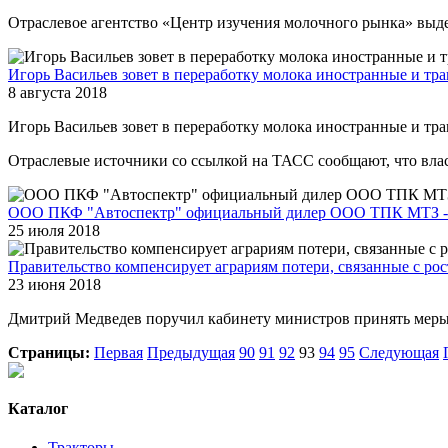
Отраслевое агентство «Центр изучения молочного рынка» выд
Игорь Васильев зовет в переработку молока иностранные и т
8 августа 2018
Игорь Васильев зовет в переработку молока иностранные и т
Отраслевые источники со ссылкой на ТАСС сообщают, что вла
ООО ПКФ "Автоспектр" официальный дилер ООО ТПК МТЗ - 
25 июля 2018
Правительство компенсирует аграриям потери, связанные с рос
23 июня 2018
Дмитрий Медведев поручил кабинету министров принять меры 
Страницы:
Первая
Предыдущая
90
91
92
93
94
95
Следующая
Каталог
Тракторы