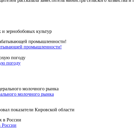
телей рассказала заместитель министра сельского хозяйства и 
 и зернобобовых культур
абатывающей промышленности!
хую погоду
рального молочного рынка
овал показатели Кировской области
в России